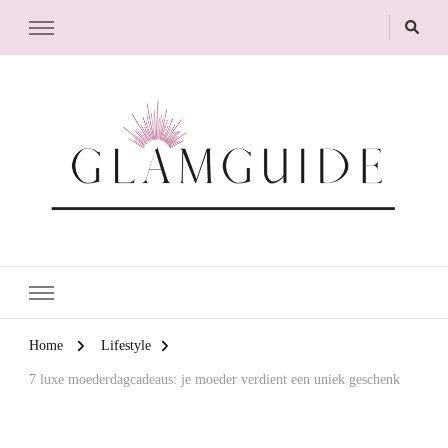
GlamGuide
The Guide to Glam
Home
Lifestyle
7 luxe moederdagcadeaus: je moeder verdient een uniek geschenk