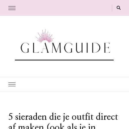
GlamGuide
The Guide to Glam
5 sieraden die je outfit direct
af maken (ook als je in