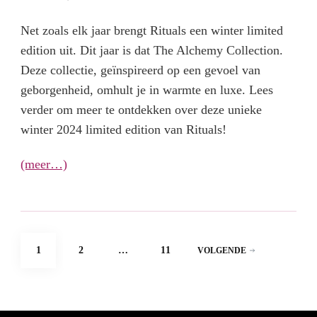
Net zoals elk jaar brengt Rituals een winter limited
edition uit. Dit jaar is dat The Alchemy Collection.
Deze collectie, geïnspireerd op een gevoel van
geborgenheid, omhult je in warmte en luxe. Lees
verder om meer te ontdekken over deze unieke
winter 2024 limited edition van Rituals!
(meer…)
Berichten
PAGINA
PAGINA
PAGINA
1
2
…
11
VOLGENDE
paginering