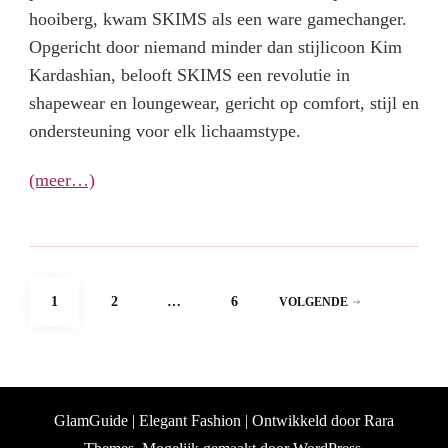
hooiberg, kwam SKIMS als een ware gamechanger.
Opgericht door niemand minder dan stijlicoon Kim
Kardashian, belooft SKIMS een revolutie in
shapewear en loungewear, gericht op comfort, stijl en
ondersteuning voor elk lichaamstype.
(meer…)
Berichten
PAGINA
PAGINA
PAGINA
1
2
…
6
VOLGENDE
paginering
GlamGuide | Elegant Fashion | Ontwikkeld door
Rara