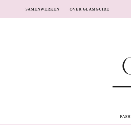
SAMENWERKEN
OVER GLAMGUIDE
GlamGuide
The Guide to Glam
FASH