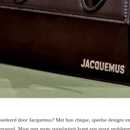
geobsedeerd door Jacquemus? Met hun chique, speelse designs en
veroverd. Maar met grote populariteit komt een groot problee