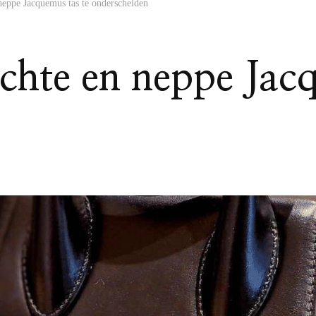
 neppe Jacquemus tas te onderscheiden
echte en neppe Jac