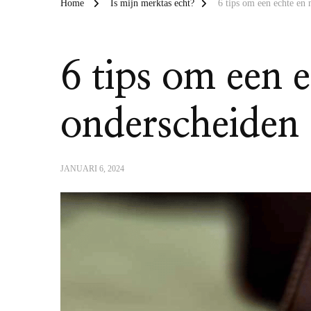
Home
Is mijn merktas echt?
6 tips om een echte en
6 tips om een 
onderscheiden
JANUARI 6, 2024