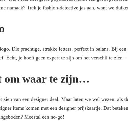
me namaak? Trek je fashion-detective jas aan, want we duiken
o
go. Die prachtige, strakke letters, perfect in balans. Bij een 
heef. Echt, je hoeft geen expert te zijn om het verschil te zien
jkt om waar te zijn…
et zien van een designer deal. Maar laten we wel wezen: als d
esigner items komen met een designer prijskaartje. Dat beteken
aangeboden? Meestal een no-go!