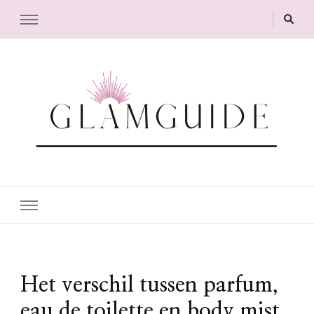
GlamGuide
The Guide to Glam
Het verschil tussen parfum,
eau de toilette en body mist