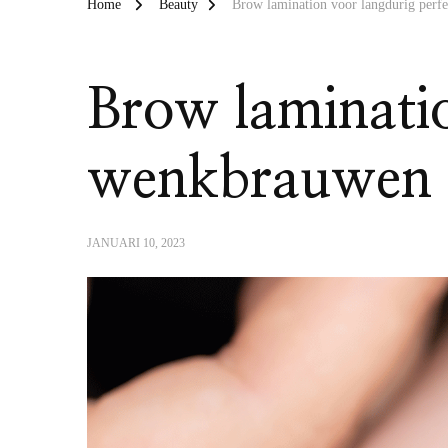
Home
Beauty
Brow lamination voor langdurig perf
Brow laminatio
wenkbrauwen
JANUARI 10, 2023