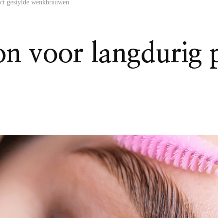
ect gestylde wenkbrauwen
n voor langdurig p