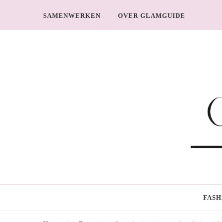
SAMENWERKEN
OVER GLAMGUIDE
GlamGuide
The Guide to Glam
FASH