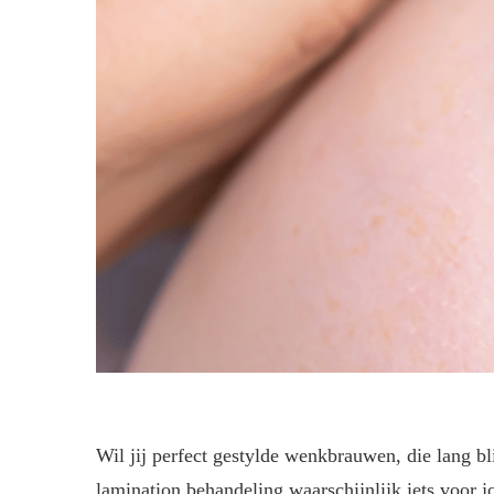
Wil jij perfect gestylde wenkbrauwen, die lang bl
lamination behandeling waarschijnlijk iets voor j