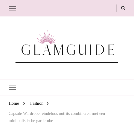
GlamGuide
The Guide to Glam
Home
Fashion
Capsule Wardrobe: eindeloos outfits combineren met een
minimalistische garderobe