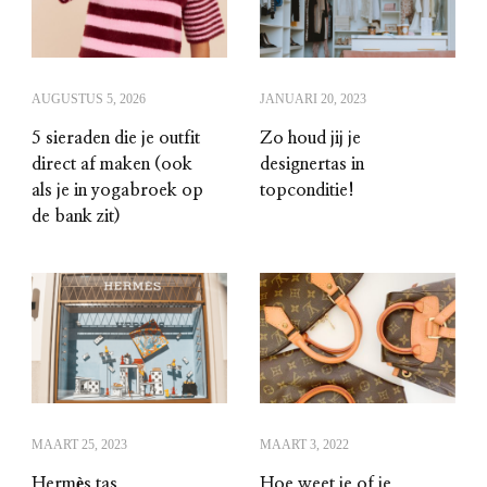
AUGUSTUS 5, 2026
JANUARI 20, 2023
5 sieraden die je outfit
Zo houd jij je
direct af maken (ook
designertas in
als je in yogabroek op
topconditie!
de bank zit)
MAART 25, 2023
MAART 3, 2022
Hermès tas
Hoe weet je of je