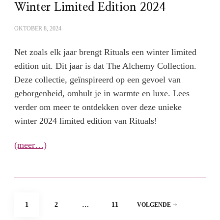
Winter Limited Edition 2024
OKTOBER 8, 2024
Net zoals elk jaar brengt Rituals een winter limited
edition uit. Dit jaar is dat The Alchemy Collection.
Deze collectie, geïnspireerd op een gevoel van
geborgenheid, omhult je in warmte en luxe. Lees
verder om meer te ontdekken over deze unieke
winter 2024 limited edition van Rituals!
(meer…)
Berichten
PAGINA
PAGINA
PAGINA
1
2
…
11
VOLGENDE
paginering