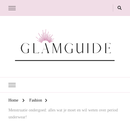
GlamGuide
The Guide to Glam
Home
Fashion
Menstruatie ondergoed: alles wat je moet en wil weten over period
underwear!